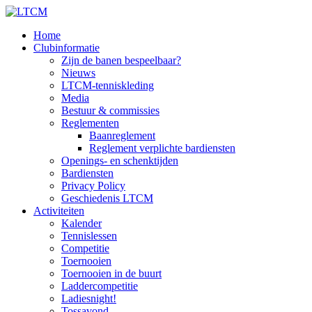
Home
Clubinformatie
Zijn de banen bespeelbaar?
Nieuws
LTCM-tenniskleding
Media
Bestuur & commissies
Reglementen
Baanreglement
Reglement verplichte bardiensten
Openings- en schenktijden
Bardiensten
Privacy Policy
Geschiedenis LTCM
Activiteiten
Kalender
Tennislessen
Competitie
Toernooien
Toernooien in de buurt
Laddercompetitie
Ladiesnight!
Tossavond