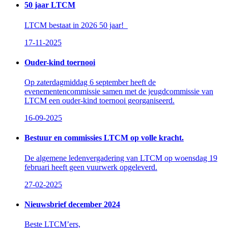
50 jaar LTCM
LTCM bestaat in 2026 50 jaar!
17-11-2025
Ouder-kind toernooi
Op zaterdagmiddag 6 september heeft de
evenementencommissie samen met de jeugdcommissie van
LTCM een ouder-kind toernooi georganiseerd.
16-09-2025
Bestuur en commissies LTCM op volle kracht.
De algemene ledenvergadering van LTCM op woensdag 19
februari heeft geen vuurwerk opgeleverd.
27-02-2025
Nieuwsbrief december 2024
Beste LTCM’ers,