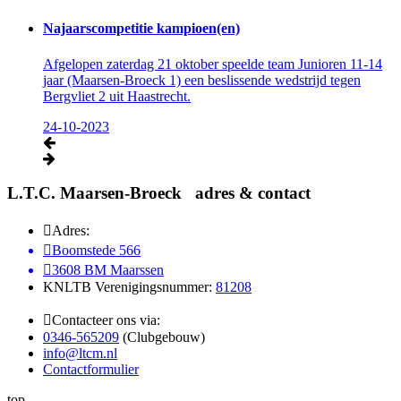
Najaarscompetitie kampioen(en)
Afgelopen zaterdag 21 oktober speelde team Junioren 11-14
jaar (Maarsen-Broeck 1) een beslissende wedstrijd tegen
Bergvliet 2 uit Haastrecht.
24-10-2023
L.T.C. Maarsen-Broeck adres & contact
Adres:
Boomstede 566
3608 BM Maarssen
KNLTB Verenigingsnummer:
81208
Contacteer ons via:
0346-565209
(Clubgebouw)
info@ltcm.nl
Contactformulier
top